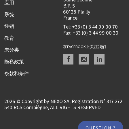
应用
B.P. 5
60128 Plailly
系统
France
经销
Tel: +33 (0) 3 44 99 00 70
Fax: +33 (0) 3 44 99 00 30
教育
在FACEBOOK上关注我们
未分类
Facebook
instagram
linkedin
隐私政策
条款和条件
2026 © Copyright by NEXO SA, Registration Nº 317 272
540 RCS Compiègne, ALL RIGHTS RESERVED.
QUESTION ?