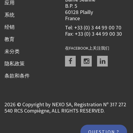
应用
B.P. 5
60128 Plailly
系统
France
经销
Tel: +33 (0) 3 44 99 00 70
Fax: +33 (0) 3 44 99 00 30
教育
在FACEBOOK上关注我们
未分类
Facebook
instagram
linkedin
隐私政策
条款和条件
2026 © Copyright by NEXO SA, Registration Nº 317 272
540 RCS Compiègne, ALL RIGHTS RESERVED.
QUESTION ?