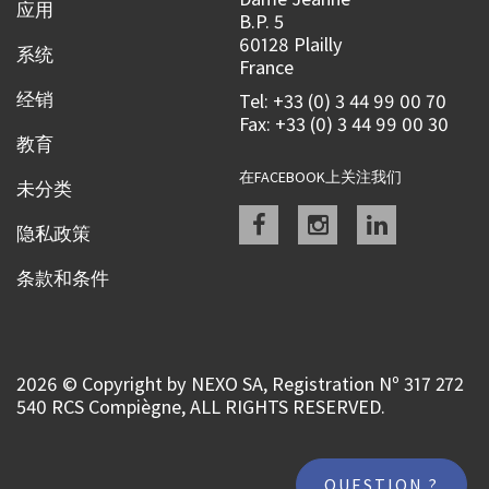
应用
B.P. 5
60128 Plailly
系统
France
经销
Tel: +33 (0) 3 44 99 00 70
Fax: +33 (0) 3 44 99 00 30
教育
在FACEBOOK上关注我们
未分类
Facebook
instagram
linkedin
隐私政策
条款和条件
2026 © Copyright by NEXO SA, Registration Nº 317 272
540 RCS Compiègne, ALL RIGHTS RESERVED.
QUESTION ?