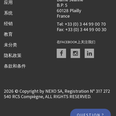
应用
B.P. 5
60128 Plailly
系统
France
经销
Tel: +33 (0) 3 44 99 00 70
Fax: +33 (0) 3 44 99 00 30
教育
在FACEBOOK上关注我们
未分类
Facebook
instagram
linkedin
隐私政策
条款和条件
2026 © Copyright by NEXO SA, Registration Nº 317 272
540 RCS Compiègne, ALL RIGHTS RESERVED.
QUESTION ?