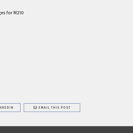
ges for M210
NKEDIN
EMAIL THIS POST