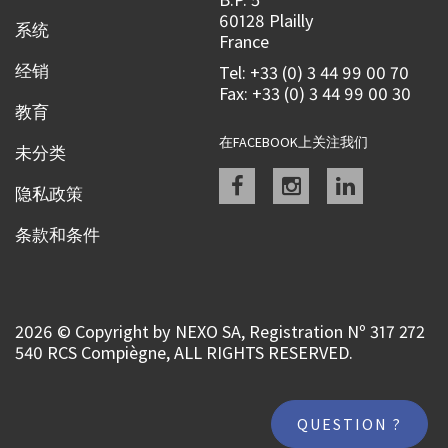
60128 Plailly
系统
France
经销
Tel: +33 (0) 3 44 99 00 70
Fax: +33 (0) 3 44 99 00 30
教育
在FACEBOOK上关注我们
未分类
Facebook
instagram
linkedin
隐私政策
条款和条件
2026 © Copyright by NEXO SA, Registration Nº 317 272
540 RCS Compiègne, ALL RIGHTS RESERVED.
QUESTION ?