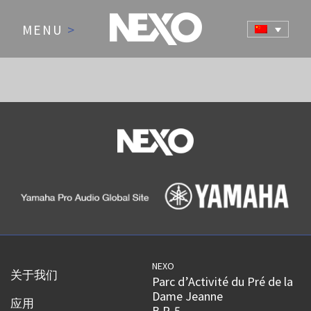
MENU
>
NEXO
关于我们
Parc d’Activité du Pré de la
Dame Jeanne
应用
B.P. 5